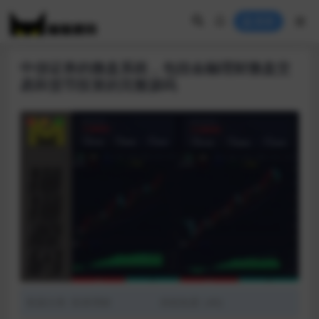
登录
中信证券的微盘系统，包括金融理财微盘交
易和货币投资的完整源码
资源分类:
投资理财
浏览热度: (40)