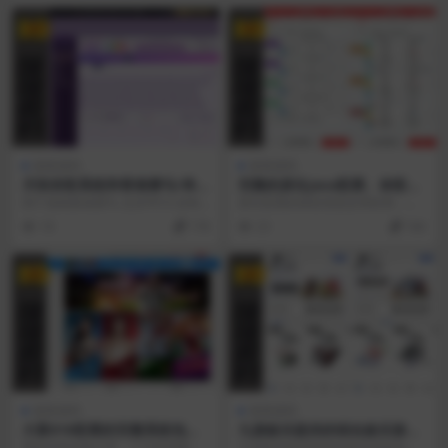
能，并预留了真人电子棋牌游
戏的接入接口
VIP
VIP
菠菜源码
菠菜源码
天恒杏彩系统和香港赛马/幸运
完整的原生Java彩票、体彩竞
飞艇源码、PK10和极速飞车程
彩源码以及私彩足球app直播
四个游戏香港赛马 北京PK10 还有
原生彩票的体彩竞彩足球应用，包
序可进行二次开发和数据采集
赛事的双端源码
幸运飞艇 极速飞车 采集我看了全部
含了赛事直播与双端Java源码。该
18
178
23
166
修复
都是本地的...
应用支持竞彩足球...
VIP
VIP
菠菜源码
菠菜源码
大富818彩票的完整系统包含
九游娱乐提供的综合娱乐游戏
番摊和摊路玩法，同时还提供
包包括AG和PG的前端全开源
系统开奖采集正常，三方彩需要重
九游娱乐提供的综合娱乐游戏包包