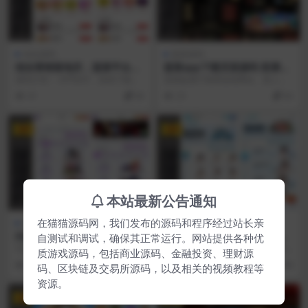
综合源码
菠菜源码
综合营销落地页，菠菜平台广
菠菜app下载页面源码 彩票A
告代理推广的网站源码，网站
PP下载落地页 PG电子游戏应
源码介绍： APP软件，游戏下载类
该模板属于棋牌游戏网站、真人视
宣传落地页面
用下载页面源码 AG真人引流
都可使用，一款适用性很强的程
讯落地页、PG电子彩票游戏推广网
41
66
25
66
下载【自适应手机】
序，简单好用的HT...
站都可使用这款模板...
VIP
VIP
本站最新公告通知
在猫猫源码网，我们发布的源码和程序经过站长亲
菠菜源码
菠菜源码
问鼎娱乐提供综合娱乐城的源
星云娱乐全方位平台，包括全
自测试和调试，确保其正常运行。网站提供各种优
码，包括彩票、棋牌和电子真
面的娱乐城源码，涵盖彩票、
可以对接美盛和NG的API 包含前端
前端是采用的vue编译的后端是php
质游戏源码，包括商业源码、金融投资、理财源
人游戏，基于BOB二次开发的
棋牌游戏、电子娱乐、真人对
开源，可自由开发 问鼎娱乐现金盘
完整源码，功能齐全。 独立的代理
47
299
35
199
码、区块链及交易所源码，以及相关的视频教程等
UI/前端开源和后端PHP，可
战、体育赛事，基于BOB二次
源码/USD...
系统签到红包...
用于搭建网站，自由开发
开发的UI/前端使用VUE编
资源。
译，后端采用PHP
VIP
VIP