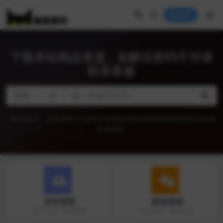
登录
下载本站精品资源，如解压密码不对请
联系客服
搜索热词
菠菜源码H5源码区块链源码投资理财棋牌源码电玩游戏
彩票源码
及时更新
精选资源
专人上传，每天更新
丰富资源，助力运营