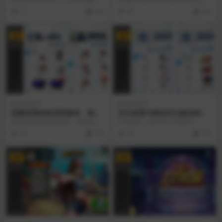
双玩法的加拿大28投注系统，
代码，支持二次开发，手机端
新对接 手机端和电脑端都是全新二
括AG和PG的前端全开源代码，支
17
199
35
299
支持多种彩种并且是全开源
也可进行二次开发，UI部分采
开重构 后端可全系...
持二次开发，手机端...
的，具备无限加彩的功能
用前端Vue开源框架，后端使
用PHP
VIP
VIP
菠菜源码
菠菜源码
亚新体育的多语言版本、综合
开云体育与高仿开云娱乐的综
娱乐AG-PG-BB娱乐城的源
合盘娱乐城源码，采用欧宝二
亚新体育的多语言版本、综合娱乐A
开云体育（KAIYUN SPORTS），简
码、手机二次开发UI、前端使
开的UI设计，前端使用Vue编
G-PG-BB娱乐城的源码、手机二次
称“开云”或“KY SPORTS”，是...
37
199
30
199
用vue编译以及后端使用PHP
译，后端使用PHP
开发UI、前...
VIP
VIP