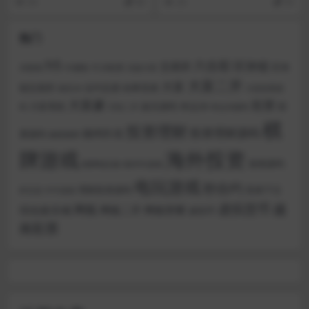
64
48
26
30
热门
h5
六合彩
区块链
交易所
区块
28游戏
H5捕鱼
PC28彩票
乐娱大富
大富二开
大富
链交易所
合约交易
哈希竞猜
南宫28
大富彩票源
大富豪
彩票
大富系统
娱乐源码
幸运28
彩
码
天恒二开
幸运28源码
棋
投资理财
投资理财源码
德州扑克
票源码
微星棋牌
牌游戏
海外投资
游戏源码
棋牌电玩城
海外PG游戏
电玩游戏
秒合约
理财投资源码
竞猜下注
炸五花
牛牛游戏
虚拟货币
越
网狐
综合娱乐城
网狐二开
网狐荣耀
虚拟币
南彩票