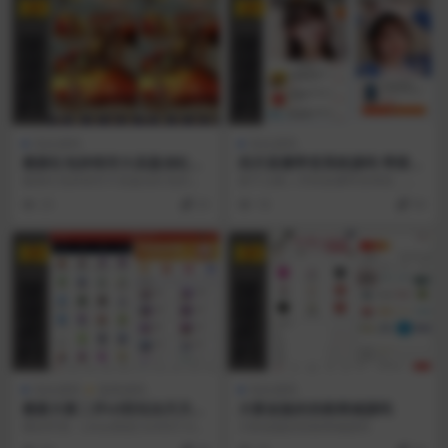
VIP
VIP
综合源码
综合源码
最新红包孙悟空大圣盈信红包
四月直播带货系统源码 带搭建
扫接龙禁抢源码+完美双端AP
教程 基于云豹二开
最新红包孙悟空大圣盈信红包扫接
基于云豹二开的直播带货系统，原
P
龙禁抢源码+完美双端APP
来好多人不会配置无法直播，这一
25
25
18
59
次的视频都讲的很清楚...
VIP
VIP
综合源码
菠菜源码
综合源码
最新大富二开UI双玩法天天娱
大富改版的伪装商城源码
乐、番摊玩法、USDT支付
测试环境：Linux系统CentOS7.6、
大富改版的伪装商城源码
宝塔面板、Nginx、PHP7.2、...