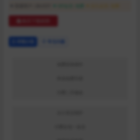
普通用户:
28USDT
VIP会员:
免费
永久会员:
免费
购买下载权限
详情介绍
常见问题
免费安装插件
终身免费升级
付费二开修改
永久售后维护
付费全包一条龙