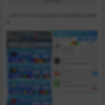
购买自动发货
二开昆仑飞鸟H5完美运营源码/无授权完整数据+搭建教
程