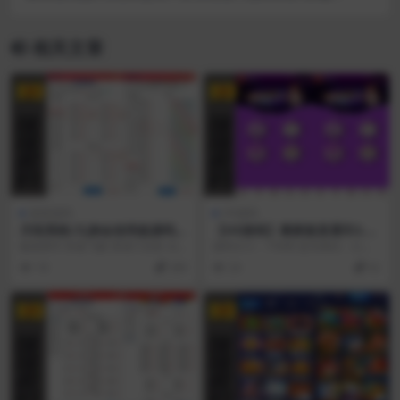
导
相关文章
VIP
VIP
菠菜源码
H5源码
天恒系统/九游会信用盘源码/
【H5游戏】最新版直通车3.0
多游戏彩种/采集修复本地可控
红包扫雷游戏源码下载,牛牛,
极速赛车 秒速飞艇 香港六合彩 北
源码大小：75MB 是否测试：已测
可二开/对接任意真人
二八杠
京快乐8 秒速28 快乐赛车 快乐飞艇
试 是否完整：完整 新版还是比较漂
18
289
24
42
快乐时...
亮的，总共4...
VIP
VIP