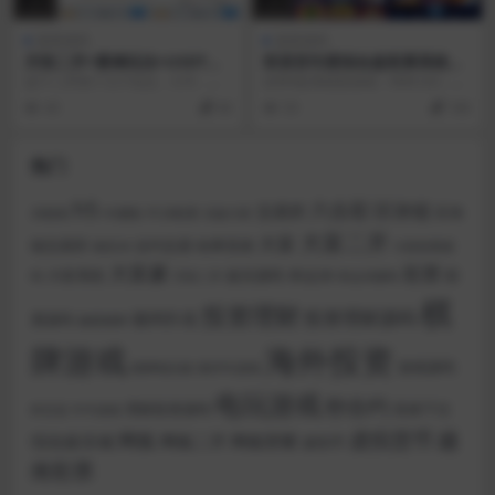
菠菜源码
菠菜源码
天恒二开+番滩玩法+USDT支
双语言印度综合盘彩票系统
付
+海外综合盘源码+后台可控制
这个二开加了几个玩法，斗牛，百
自带4款系统彩游戏：WIN GO，印
+系统彩+node开发
家乐，德州扑克，番滩
度快3，印度5D，Trx WIN GO，后
40
48
59
188
台...
热门
h5
六合彩
区块链
交易所
区块
28游戏
H5捕鱼
PC28彩票
乐娱大富
大富二开
大富
链交易所
合约交易
哈希竞猜
南宫28
大富彩票源
大富豪
彩票
大富系统
娱乐源码
幸运28
彩
码
天恒二开
幸运28源码
棋
投资理财
投资理财源码
德州扑克
票源码
微星棋牌
牌游戏
海外投资
游戏源码
棋牌电玩城
海外PG游戏
电玩游戏
秒合约
理财投资源码
竞猜下注
炸五花
牛牛游戏
虚拟货币
越
网狐
综合娱乐城
网狐二开
网狐荣耀
虚拟币
南彩票