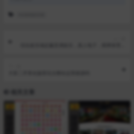
NG游戏娱乐城
上一篇
综合娱乐城必赢亚洲娱乐，真人电子，棋牌体育，
USDT转币附带搭建教程
下一篇
大富二开美化版双玩法整站运营级源码
相关文章
VIP
VIP