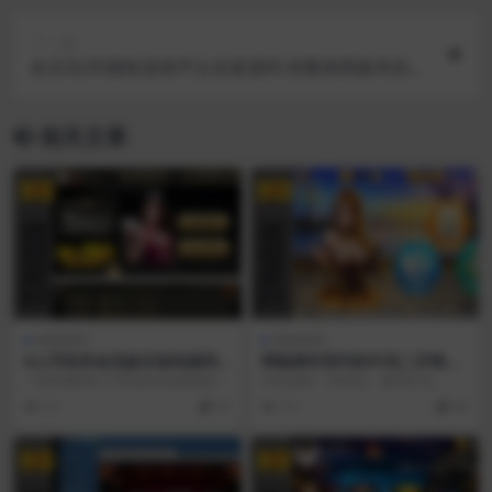
下一篇
欢乐岛3D捕鱼游戏平台全套源码 简繁体两版本的客
户端源码
相关文章
VIP
VIP
棋牌源码
棋牌源码
9人手机炸金花娱乐游戏源码
网狐精华系列的牛讯二开唯思
完整全套包含AndroidiOS数
棋牌
一套完整的9人手机炒金花棋源码，
内含游戏：炸金花、德州扑克、十
据库服务端
游戏，包括安卓、iOS、数据库、服
六张跑得快、十三水、四人双扣、
21
22
15
48
务器和后台 &...
耒阳鬼麻将、衡阳鬼麻...
VIP
VIP