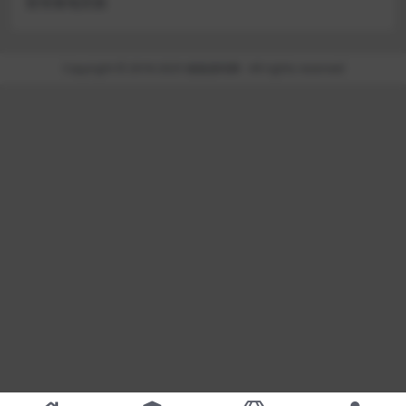
宣传落地页面
Copyright © 2018-2025
猫猫源码网
- All rights reserved