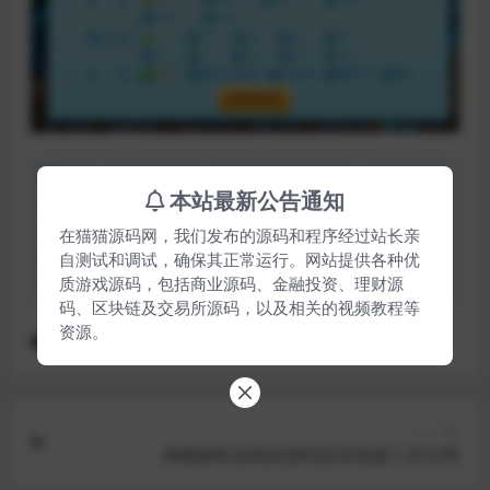
声明：本站所有文章，如无特殊说明或标注，均为本站原
本站最新公告通知
创发布。任何个人或组织，在未征得本站同意时，禁止复
制、盗用、采集、发布本站内容到任何网站、书籍等各类媒
在猫猫源码网，我们发布的源码和程序经过站长亲
体平台。如若本站内容侵犯了原著者的合法权益，可联系我
自测试和调试，确保其正常运行。网站提供各种优
质游戏源码，包括商业源码、金融投资、理财源
们进行处理。
码、区块链及交易所源码，以及相关的视频教程等
资源。
金牛互娱
上一篇
海螺捕鱼游戏的源码及其搭建工具文档