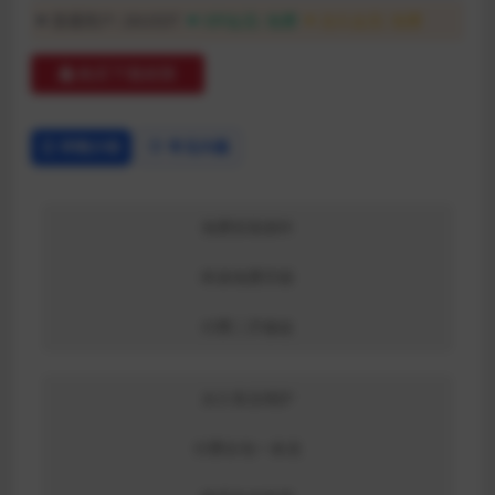
普通用户:
26USDT
VIP会员:
免费
永久会员:
免费
购买下载权限
详情介绍
常见问题
免费安装插件
终身免费升级
付费二开修改
永久售后维护
付费全包一条龙