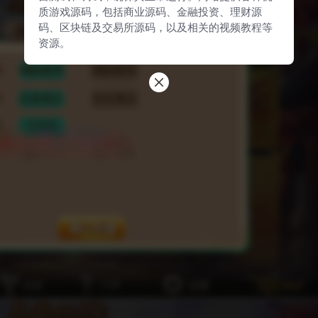
质游戏源码，包括商业源码、金融投资、理财源
码、区块链及交易所源码，以及相关的视频教程等
资源。