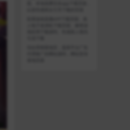
面、本地免费交友app下载页面，
以及性感美女引导下载的页面
彩票游戏直播APP下载页面、真
人电子老虎机下载页面、麻将游
戏应用下载源码、性感真人视讯
引流下载
综合营销落地页，菠菜平台广告
代理推广的网站源码，网站宣传
落地页面