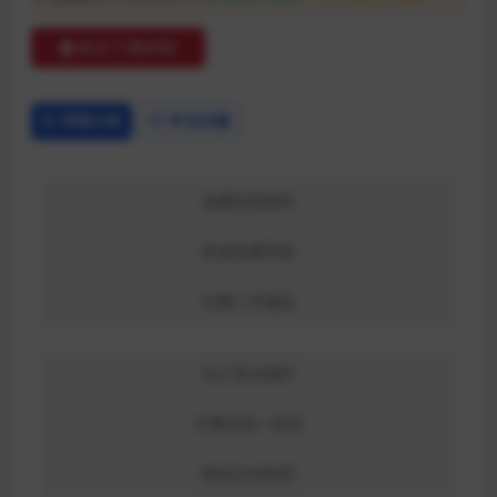
购买下载权限
详情介绍
常见问题
免费安装插件
终身免费升级
付费二开修改
永久售后维护
付费全包一条龙
购买自动发货