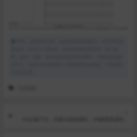
声明：本站所有文章，如无特殊说明或标注，均为本站原
创发布。任何个人或组织，在未征得本站同意时，禁止复
制、盗用、采集、发布本站内容到任何网站、书籍等各类媒
体平台。如若本站内容侵犯了原著者的合法权益，可联系我
们进行处理。
天元棋牌
上一篇
H5云端TT乐，百家乐游戏源码，H5棋牌类源码，
完全开源，支持二次开发