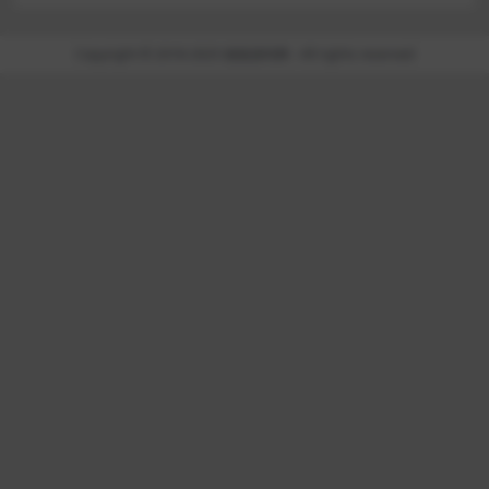
Copyright © 2018-2025
猫猫源码网
- All rights reserved