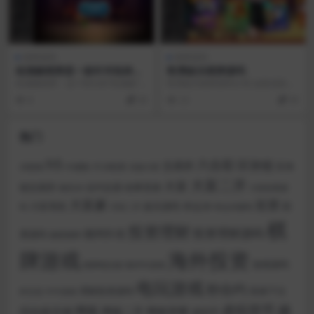
棋牌源码
棋牌源码
桂湘缘棋牌是一款针对桂林字
凯博娱乐棋牌源码
牌扯胡子的房卡游戏
桂湘缘棋牌：这个部分的“桂湘缘”可
凯博娱乐棋牌源码介绍 这套实际上
能是指一个品牌或平台的名称，结
就是微星二开的版本，不过UI确实
8
28
22
39
合“棋牌”一词，...
挺漂亮，无限代理...
热门
h5
六合彩
区块链
交易所
区块
28游戏
H5捕鱼
PC28彩票
乐娱大富
大富二开
大富
链交易所
合约交易
哈希竞猜
南宫28
大富彩票源
大富豪
彩票
大富系统
娱乐源码
幸运28
彩
码
天恒二开
幸运28源码
棋
投资理财
投资理财源码
德州扑克
票源码
微星棋牌
牌游戏
海外投资
游戏源码
棋牌电玩城
海外PG游戏
电玩游戏
秒合约
理财投资源码
竞猜下注
炸五花
牛牛游戏
虚拟货币
越
网狐
综合娱乐城
网狐二开
网狐荣耀
虚拟币