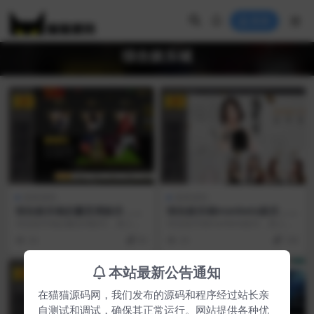
登录
综合娱乐城
VIP
VIP
菠菜源码
菠菜源码
综合娱乐城必赢亚洲娱乐，真
综合娱乐城manbetx娱乐，真
人电子，棋牌体育，USDT转
人电子，棋牌体育，USDT转
综合娱乐城必赢亚洲娱乐，真人电
综合娱乐城manbetx娱乐，真人电
币附带搭建教程
币附带搭建教程
子，棋牌体育，USDT转币附带搭建
子，棋牌体育，USDT转币附带搭建
34
99
26
108
教程
教程
本站最新公告通知
VIP
VIP
在猫猫源码网，我们发布的源码和程序经过站长亲
自测试和调试，确保其正常运行。网站提供各种优