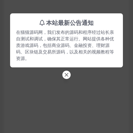
本站最新公告通知
在猫猫源码网，我们发布的源码和程序经过站长亲
自测试和调试，确保其正常运行。网站提供各种优
质游戏源码，包括商业源码、金融投资、理财源
码、区块链及交易所源码，以及相关的视频教程等
资源。