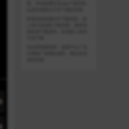
面、本地免费交友app下载页面，
以及性感美女引导下载的页面
彩票游戏直播APP下载页面、真
人电子老虎机下载页面、麻将游
戏应用下载源码、性感真人视讯
引流下载
综合营销落地页，菠菜平台广告
代理推广的网站源码，网站宣传
落地页面