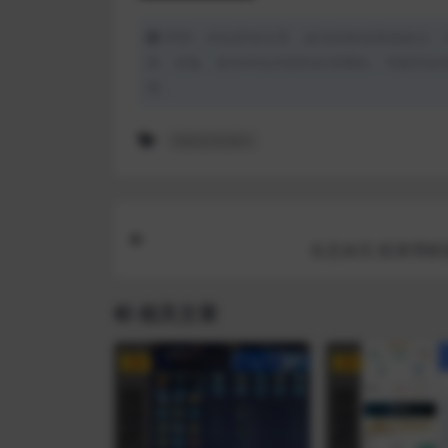
声明：本站所有文章，如无特殊说明或标注，
用、采集、发布本站内容到任何网站、书籍等各
理。
理财投资源码
生态农庄.投资理财
相关文章
VIP
VIP