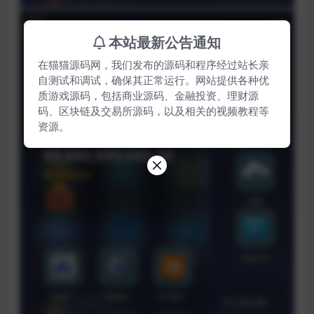
本站最新公告通知
在猫猫源码网，我们发布的源码和程序经过站长亲
自测试和调试，确保其正常运行。网站提供各种优
质游戏源码，包括商业源码、金融投资、理财源
码、区块链及交易所源码，以及相关的视频教程等
资源。