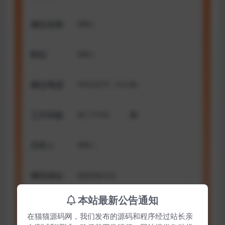
本站最新公告通知
在猫猫源码网，我们发布的源码和程序经过站长亲