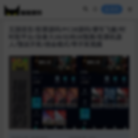
登录
五国语言/彩票源码/PC28源码/赛车飞艇/时
时彩平台/加拿大28/比特28预测/彩票机器
人/预设开奖/佣金模式/带开奖视频