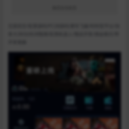
购买自动发货
五国语言/彩票源码/PC28源码/赛车飞艇/时时彩平台/加
拿大28/比特28预测/彩票机器人/预设开奖/佣金模式/带
开奖视频