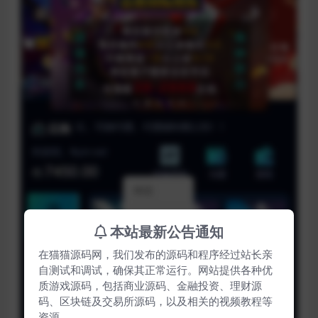
本站最新公告通知
在猫猫源码网，我们发布的源码和程序经过站长亲
自测试和调试，确保其正常运行。网站提供各种优
质游戏源码，包括商业源码、金融投资、理财源
码、区块链及交易所源码，以及相关的视频教程等
资源。