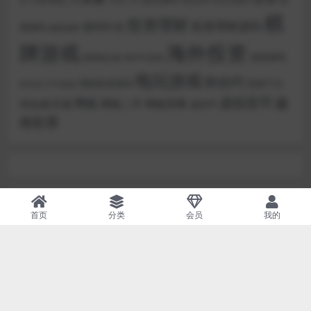
码
天恒二开
幸运28源码
棋
投资理财
投资理财源码
德州扑克
票源码
微星棋牌
牌游戏
海外投资
游戏源码
棋牌电玩城
海外PG游戏
电玩游戏
秒合约
理财投资源码
竞猜下注
炸五花
牛牛游戏
虚拟货币
越
网狐
综合娱乐城
网狐二开
网狐荣耀
虚拟币
南彩票
近期文章
首页
分类
会员
我的
日本彩票5分彩及10分彩的源码/玩法仿制信用盘的系统/幸
运农场的程序/时时彩源码以及搭建教程
高仿的爱游、综合平台源代码、PG源代码，包括电竞、博
彩、彩票和真人视讯等源码
交友与约会应用程序的下载页面、本地免费交友app下载页