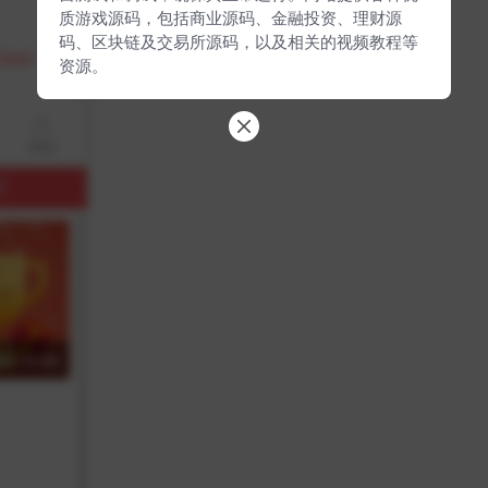
质游戏源码，包括商业源码、金融投资、理财源
码、区块链及交易所源码，以及相关的视频教程等
资源。